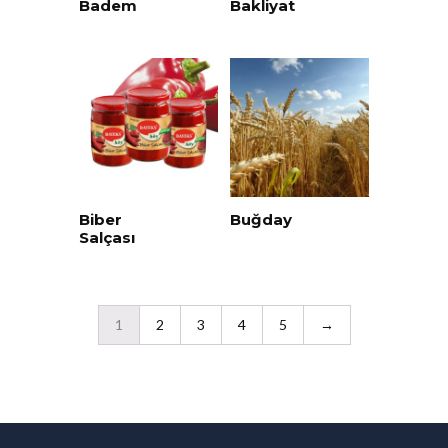
Badem
Bakliyat
Biber
Buğday
Salçası
1
2
3
4
5
→