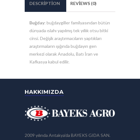
DESCRIPTION
REVIEWS (0)
Buğday
: buğdaygiller familyasından bütün
dünyada ıslahı yapılmış tek yıllık otsu bitki
cinsi. Değişik araştırmacıların yaptıkları
araştırmaların ışığında buğdayın gen
merkezi olarak Anadolu, Batı İran ve
Kafkasya kabul edilir.
HAKKIMIZDA
2009 yılında Antakya’da BAYEKS GIDA SAN.