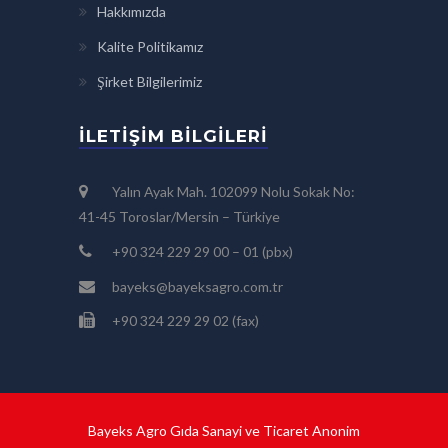
Hakkımızda
Kalite Politikamız
Şirket Bilgilerimiz
İLETIŞIM BILGILERI
Yalın Ayak Mah. 102099 Nolu Sokak No:
41-45 Toroslar/Mersin – Türkiye
+90 324 229 29 00 – 01 (pbx)
bayeks@bayeksagro.com.tr
+90 324 229 29 02 (fax)
Bayeks Agro Gıda Sanayi ve Ticaret Anonim