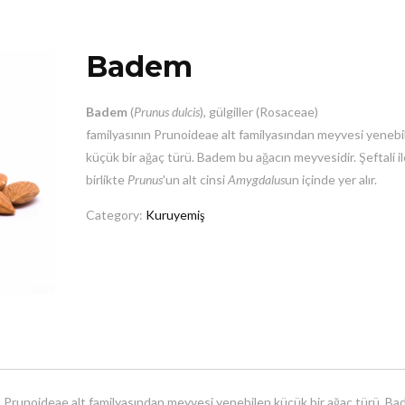
Badem
Badem
(
Prunus dulcis
), gülgiller (Rosaceae)
familyasının Prunoideae alt familyasından meyvesi yenebi
küçük bir ağaç türü. Badem bu ağacın meyvesidir. Şeftali il
birlikte
Prunus
'un alt cinsi
Amygdalus
un içinde yer alır.
Category:
Kuruyemiş
nın Prunoideae alt familyasından meyvesi yenebilen küçük bir ağaç türü. B