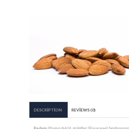
DESCRIPTION
REVIEWS (0)
Badem
(
Prunus dulcis
), gülgiller (Rosaceae) familyası