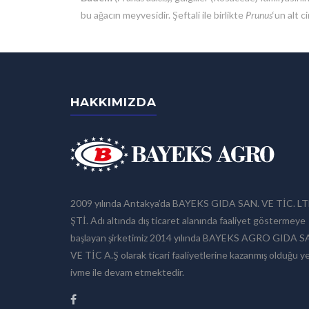
bu ağacın meyvesidir. Şeftali ile birlikte
Prunus
‘un alt c
HAKKIMIZDA
2009 yılında Antakya’da BAYEKS GIDA SAN. VE TİC. LT
ŞTİ. Adı altında dış ticaret alanında faaliyet göstermeye
başlayan şirketimiz 2014 yılında BAYEKS AGRO GIDA 
VE TİC A.Ş olarak ticari faaliyetlerine kazanmış olduğu y
ivme ile devam etmektedir.