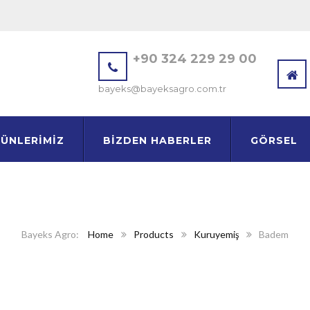
+90 324 229 29 00
bayeks@bayeksagro.com.tr
ÜNLERIMIZ
BIZDEN HABERLER
GÖRSEL
Home
Products
Kuruyemiş
Badem