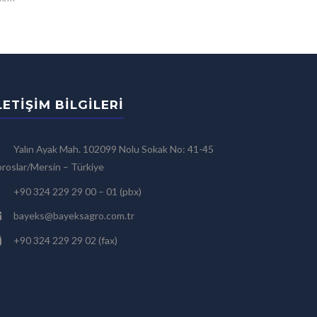
LETIŞIM BILGILERI
Yalın Ayak Mah. 102099 Nolu Sokak No: 41-45
roslar/Mersin – Türkiye
+90 324 229 29 00 – 01 (pbx)
bayeks@bayeksagro.com.tr
+90 324 229 29 02 (fax)