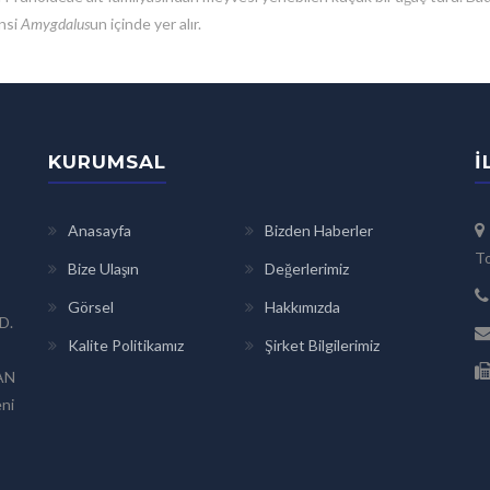
insi
Amygdalus
un içinde yer alır.
KURUMSAL
İ
Anasayfa
Bizden Haberler
To
Bize Ulaşın
Değerlerimiz
Görsel
Hakkımızda
D.
Kalite Politikamız
Şirket Bilgilerimiz
SAN
eni